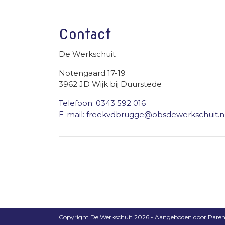
Contact
De Werkschuit
Notengaard 17-19
3962 JD Wijk bij Duurstede
Telefoon: 0343 592 016
E-mail: freekvdbrugge@obsdewerkschuit.n
Copyright De Werkschuit 2026 - Aangeboden door
Pare