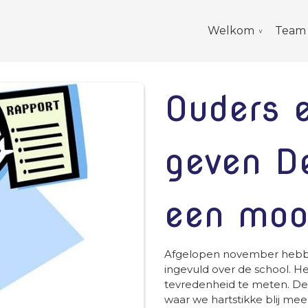
Welkom
Team
Ouders e
geven D
een mooi
Afgelopen november hebben
ingevuld over de school. H
tevredenheid te meten. De
waar we hartstikke blij mee 