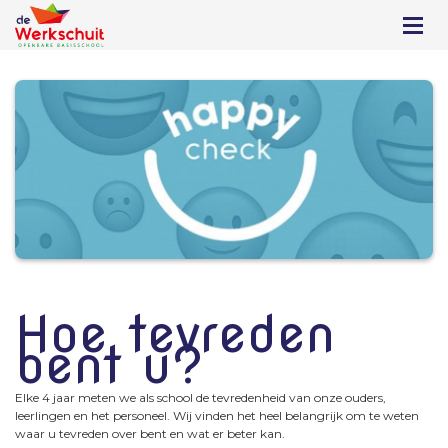
Hoe tevreden
bent u?
Elke 4 jaar meten we als school de tevredenheid van onze ouders,
leerlingen en het personeel. Wij vinden het heel belangrijk om te weten
waar u tevreden over bent en wat er beter kan.