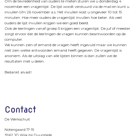
Om de tevredenheid van ouders te meten sturen we u donderdag 4
november een vragenlijst. De lijst wordt verstuurd via de mail en kunt u
invullen t/m 26 november a.s. Het invullen kost u ongeveer 10 tot 15
minuten. Hoe meer ouders de vragenlijst invullen hoe beter. Als veel
ouders de lijst invullen krijgen we een goed beeld.
Ook de leerlingen vanaf groep 5 krijgen een vragenlijst. De juf of meester
zorgt ervoor dat de leerlingen de vragen kunnen beantwoorden op de
computer.
We kunnen zien of iemand de vragen heeft ingevuld maar we kunnen
niet zien welke antwoorden iemand heeft gegeven. De vragenlijst is
anoniem. Als de uitslag van alle lijsten binnen is dan zullen we de
resultaten met u delen.
Bedankt alvast!
Contact
De Werkschuit
Notengaard 17-19
3962 JD Wijk bij Duurstede