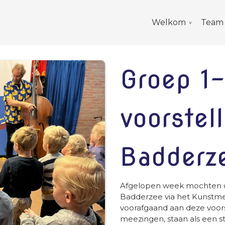
Welkom
Team
Groep 1-
voorstel
Badderz
Afgelopen week mochten de
Badderzee via het Kunstmen
voorafgaand aan deze voorst
meezingen, staan als een 