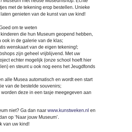
en Museum
mèt heuse Museumshop. Echte
tjes met de tekening erop bestellen. Unieke
laten genieten van de kunst van uw kind!
Goed om te weten
 kinderen die hun Museum geopend hebben,
 ook in de galerie van de klas;
is wenskaart van de eigen tekening!;
shops zijn geheel vrijblijvend. Met uw
roject echter mogelijk (onze school hoeft hier
talen) en steunt u ook nog eens het Jeugdfonds
ten alle Musea automatisch en wordt een start
ie van de bestelde souvenirs;
r worden deze in een tasje meegegeven aan
eum niet? Ga dan naar
www.kunstweken.nl
en
n dan op ‘Naar jouw Museum’.
k van uw kind!