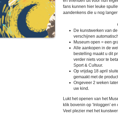
en vrienden uit voor hun
eig
fans kunnen hier leuke spulle
aandenkens die u nog langer 
De kunstwerken van de
verschijnen automatisch
Museum open = een grat
Alle aankopen in de web
bestelling maakt u dit p
verder niets voor te be
Sport & Cultuur.
Op vrijdag 18 april slui
gemaakt met de product
Ongeveer 2 weken late
uw kind.
Lukt het openen van het Mus
klik bovenin op ‘Inloggen’ e
Veel plezier met het kunstwer