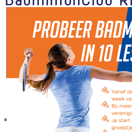
BadmintonClub R