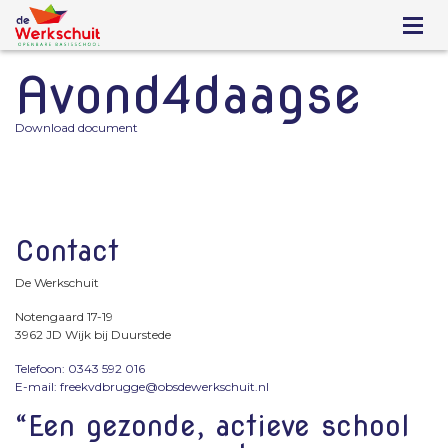
Avond4daagse
Download document
Contact
De Werkschuit
Notengaard 17-19
3962 JD Wijk bij Duurstede
Telefoon: 0343 592 016
E-mail: freekvdbrugge@obsdewerkschuit.nl
“Een gezonde, actieve school